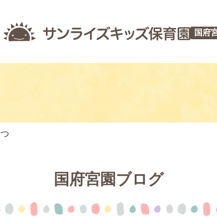
国府
やつ
国府宮園ブログ