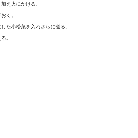
を加え火にかける。
でおく。
にした小松菜を入れさらに煮る。
える。