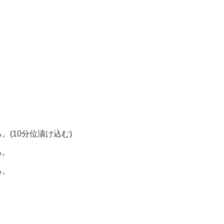
。
(10分位漬け込む)
る。
る。