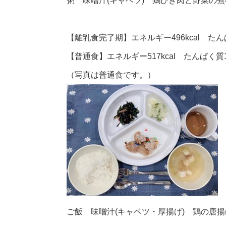
粥 味噌汁(キャベツ) 鶏ひき肉と野菜の
【離乳食完了期】エネルギー496kcal たんぱ
【普通食】エネルギー517kcal たんぱく質19
（写真は普通食です。）
ご飯 味噌汁(キャベツ・厚揚げ) 鶏の唐