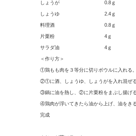
しょうが 0.8ｇ
しょうゆ 2.4ｇ
料理酒 0.8ｇ
片栗粉 4ｇ
サラダ油 4ｇ
＜作り方＞
①鶏もも肉を３等分に切りボウルに入れる
②①に酒、しょうゆ、しょうがを入れ混ぜる。
③鍋に油を熱し、②に片栗粉をまぶし揚げ
④鶏肉が浮いてきたら油から上げ、油をき
完成