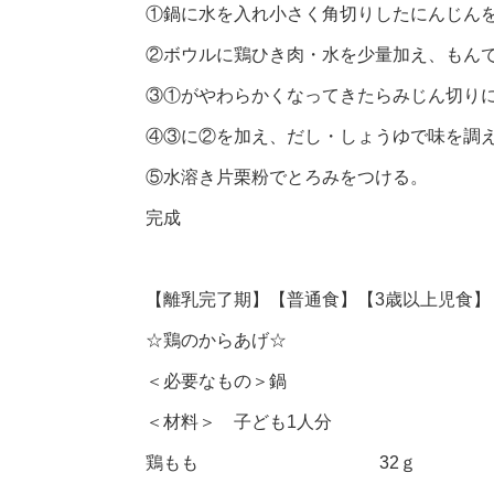
①鍋に水を入れ小さく角切りしたにんじん
②ボウルに鶏ひき肉・水を少量加え、もん
③①がやわらかくなってきたらみじん切り
④③に②を加え、だし・しょうゆで味を調
⑤水溶き片栗粉でとろみをつける。
完成
【離乳完了期】【普通食】【3歳以上児食】
☆鶏のからあげ☆
＜必要なもの＞鍋
＜材料＞ 子ども1人分
鶏もも 32ｇ