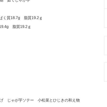
煮物 茹でじゃが芋
く質18.7g 脂質19.2ｇ
.4g 脂質19.2ｇ
揚げ じゃが芋ソテー 小松菜とひじきの和え物