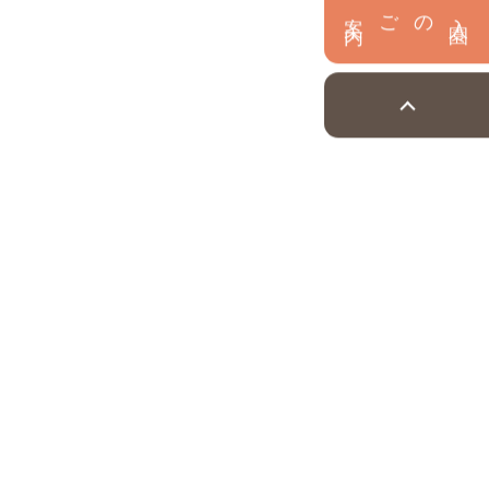
内
入
園
のご案