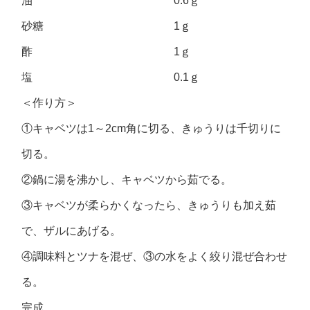
油 0.6ｇ
砂糖 1ｇ
酢 1ｇ
塩 0.1ｇ
＜作り方＞
①キャベツは1～2cm角に切る、きゅうりは千切りに
切る。
②鍋に湯を沸かし、キャベツから茹でる。
③キャベツが柔らかくなったら、きゅうりも加え茹
で、ザルにあげる。
④調味料とツナを混ぜ、③の水をよく絞り混ぜ合わせ
る。
完成