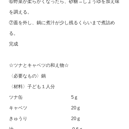
⑥野菜が柔らかくなったら、砂糖→しょうゆを加え味
を調える。
⑦蓋を外し、鍋に煮汁が少し残るくらいまで煮詰め
る。
完成
☆ツナとキャベツの和え物☆
〈必要なもの〉鍋
〈材料〉子ども１人分
ツナ缶 5ｇ
キャベツ 20ｇ
きゅうり 20ｇ