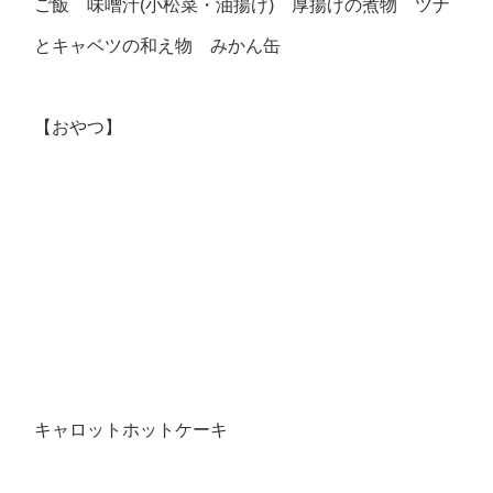
ご飯 味噌汁(小松菜・油揚げ) 厚揚げの煮物 ツナ
とキャベツの和え物 みかん缶
【おやつ】
キャロットホットケーキ