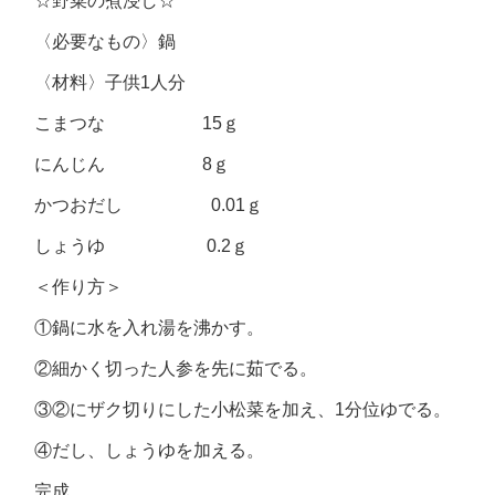
☆野菜の煮浸し☆
〈必要なもの〉鍋
〈材料〉子供1人分
こまつな 15ｇ
にんじん 8ｇ
かつおだし 0.01ｇ
しょうゆ 0.2ｇ
＜作り方＞
①鍋に水を入れ湯を沸かす。
②細かく切った人参を先に茹でる。
③②にザク切りにした小松菜を加え、1分位ゆでる。
④だし、しょうゆを加える。
完成