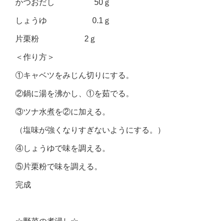
かつおだし 50ｇ
しょうゆ 0.1ｇ
片栗粉 2ｇ
＜作り方＞
①キャベツをみじん切りにする。
②鍋に湯を沸かし、①を茹でる。
③ツナ水煮を②に加える。
（塩味が強くなりすぎないようにする。）
④しょうゆで味を調える。
⑤片栗粉で味を調える。
完成