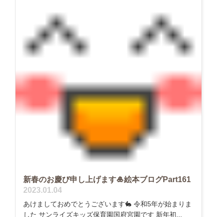
新春のお慶び申し上げます🎍絵本ブログPart161
2023.01.04
あけましておめでとうございます🐇 令和5年が始まりま
した サンライズキッズ保育園国府宮園です 新年初...