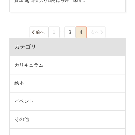
質15.8g 野菜入り鶏そぼろ丼 味噌...
…
1
3
4
前へ
次へ
カテゴリ
カリキュラム
絵本
イベント
その他