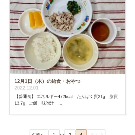
12月1日（木）の給食・おやつ
2022.12.01
【普通食】 エネルギー472kcal たんぱく質21g 脂質
13.7g ご飯 味噌汁 ...
…
1
3
4
前へ
次へ