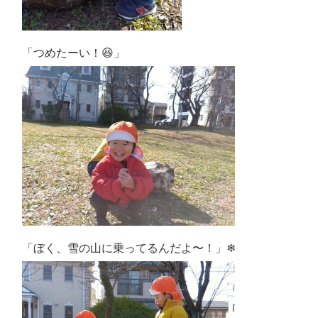
「つめたーい！😆」
「ぼく、雪の山に乗ってるんだよ〜！
」❄