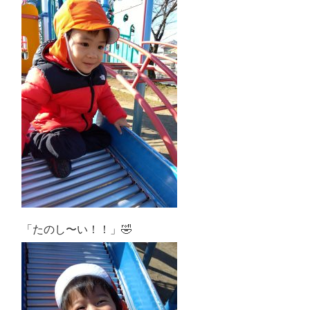
「たのし〜い！！」🤣