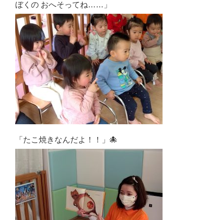
ぼくの おへそってね……」
「たこ焼きなんだよ！！」🐙