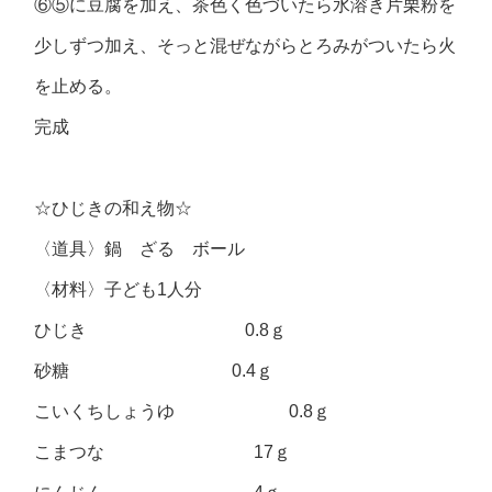
⑥⑤に豆腐を加え、茶色く色づいたら水溶き片栗粉を
少しずつ加え、そっと混ぜながらとろみがついたら火
を止める。
完成
☆ひじきの和え物☆
〈道具〉鍋 ざる ボール
〈材料〉子ども1人分
ひじき 0.8ｇ
砂糖 0.4ｇ
こいくちしょうゆ 0.8ｇ
こまつな 17ｇ