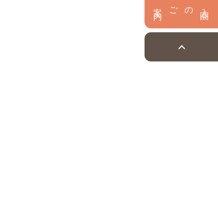
内
入
園
のご案