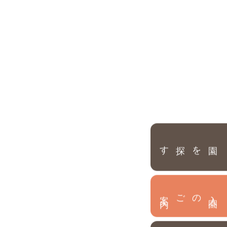
園を探す
内
入
園
のご案