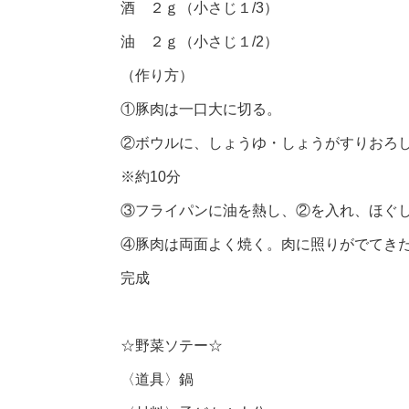
酒 ２ｇ（小さじ１/3）
油 ２ｇ（小さじ１/2）
（作り方）
①豚肉は一口大に切る。
②ボウルに、しょうゆ・しょうがすりおろ
※約10分
③フライパンに油を熱し、②を入れ、ほぐ
④豚肉は両面よく焼く。肉に照りがでてき
完成
☆野菜ソテー☆
〈道具〉鍋