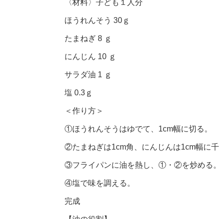
〈材料〉子ども１人分
ほうれんそう 30ｇ
たまねぎ 8 ｇ
にんじん 10 ｇ
サラダ油 1 ｇ
塩 0.3ｇ
＜作り方＞
①ほうれんそうはゆでて、1cm幅に切る。
②たまねぎは1cm角、にんじんは1cm幅に
③フライパンに油を熱し、①・②を炒める
④塩で味を調える。
完成