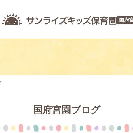
国府
つ
国府宮園ブログ