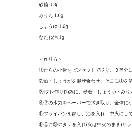
砂糖 0.8g
みりん 1.6g
しょうゆ 1.6g
なたね油 1g
＜作り方＞
①たらの小骨をピンセットで取り、３等分
②酒・しょうがを混ぜ合わせ、そこに①を漬
③[タレ作り]1)鍋に、砂糖・しょうゆ・み
④②の水気をペーパーで拭き取り、全体に
⑤フライパンを熱し、油を入れ、中火にし
⑥⑤に③のタレを入れ(火は中火のまま)サ