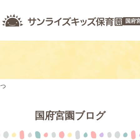
国府
やつ
国府宮園ブログ