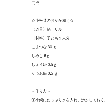
完成
☆小松菜のおかか和え☆
〈道具〉鍋 ザル
〈材料〉子ども１人分
こまつな 30 ｇ
しめじ 6ｇ
しょうゆ 0.5ｇ
かつお節 0.5 ｇ
＜作り方＞
①小鍋にたっぷり水を入れ、沸かしておく