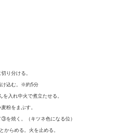
に切り分ける。
け込む。※約5分
りんを入れ中火で煮立たせる。
小麦粉をまぶす。
て③を焼く。（キツネ色になる位）
ッとからめる。火を止める。