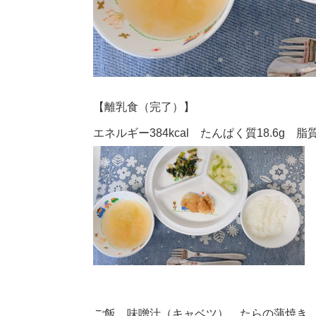
【離乳食（完了）】
エネルギー384kcal たんぱく質18.6g 脂質1
ご飯 味噌汁（キャベツ） たらの蒲焼き