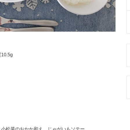
0.5g
 小松菜のおかか和え じゃがいもソテー