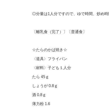
◎分量は1人分ですので、ゆで時間、炒め
〔離乳食（完了）〕〔普通食〕
☆たらのかば焼き☆
〈道具〉フライパン
〈材料〉子ども１人分
たら 45ｇ
しょうが 0.8ｇ
酒 0.8ｇ
薄力粉 1.6