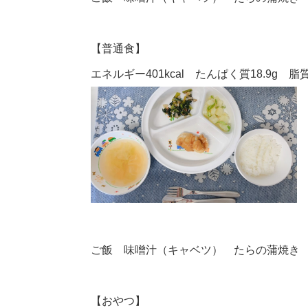
【普通食】
エネルギー401kcal たんぱく質18.9g 脂質1
ご飯 味噌汁（キャベツ） たらの蒲焼き
【おやつ】