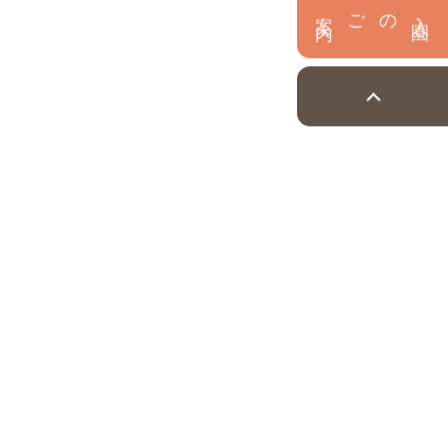
内
入
園
のご案