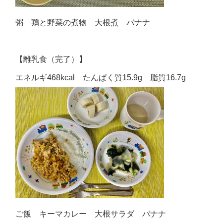
粥 鶏と野菜の煮物 大根煮 バナナ
【離乳食（完了）】
エネルギ468kcal たんぱく質15.9g 脂質16.7g
ご飯 キーマカレー 大根サラダ バナナ