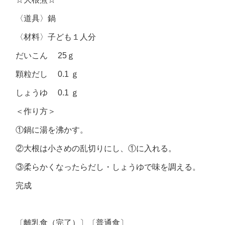
〈道具〉
鍋
〈材料〉
子ども１人分
だいこん 25ｇ
顆粒だし 0.1 ｇ
しょうゆ 0.1 ｇ
＜作り方＞
①鍋に湯を沸かす。
②大根は小さめの乱切りにし、①に入れる。
③柔らかくなったらだし・しょうゆで味を調える。
完成
〔離乳食（完了）〕〔普通食〕