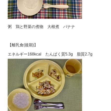
粥 鶏と野菜の煮物 大根煮 バナナ
【離乳食(後期)】
エネルギー168kcal たんぱく質5.3g 脂質2.7g