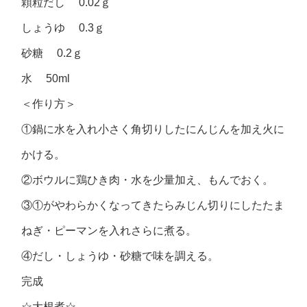
顆粒だし 0.02ｇ
しょうゆ 0.3ｇ
砂糖 0.2ｇ
水 50ml
＜作り方＞
①鍋に水を入れ小さく角切りしたにんじんを加え火に
かける。
②ボウルに鶏ひき肉・水を少量加え、もんでおく。
③①がやわらかくなってきたらみじん切りにしたたま
ねぎ・ピーマンを入れさらに煮る。
④だし・しょうゆ・砂糖で味を調える。
完成
☆大根煮☆