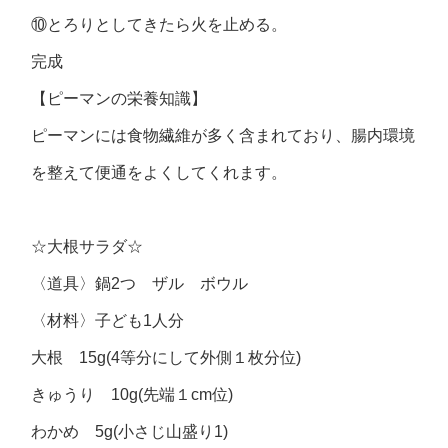
⑩とろりとしてきたら火を止める。
完成
【ピーマンの栄養知識】
ピーマンには食物繊維が多く含まれており、腸内環境
を整えて便通をよくしてくれます。
☆大根サラダ☆
〈道具〉鍋2つ ザル ボウル
〈材料〉子ども1人分
大根 15g(4等分にして外側１枚分位)
きゅうり 10g(先端１cm位)
わかめ 5g(小さじ山盛り1)