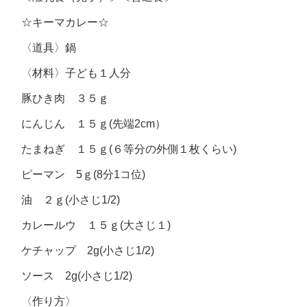
☆キーマカレー☆
〈道具〉
鍋
〈材料〉
子ども１人分
豚ひき肉 ３５ｇ
にんじん １５ｇ(先端2cm）
たまねぎ １５ｇ(６等分の外側１枚くらい)
ピーマン 5ｇ(8分1コ位)
油 ２ｇ(小さじ1/2)
カレールウ １５ｇ(大さじ１)
ケチャップ 2g(小さじ1/2)
ソース 2g(小さじ1/2)
〈作り方〉