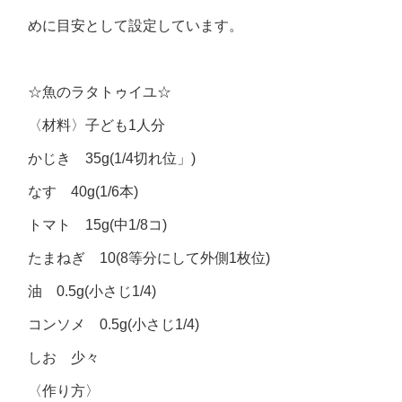
めに目安として設定しています。
☆魚のラタトゥイユ☆
〈材料〉子ども1人分
かじき 35g(1/4切れ位」)
なす 40g(1/6本)
トマト 15g(中1/8コ)
たまねぎ 10(8等分にして外側1枚位)
油 0.5g(小さじ1/4)
コンソメ 0.5g(小さじ1/4)
しお 少々
〈作り方〉