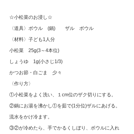
☆小松菜のお浸し☆
〈道具〉ボウル (鍋) ザル ボウル
〈材料〉子ども1人分
小松菜 25g(3～4本位)
しょうゆ 1g(小さじ1/3)
かつお節・白ごま 少々
〈作り方〉
①小松菜をよく洗い、１cm位のザク切りにする。
②鍋にお湯を沸かし①を茹で(1分位)ザルにあげる。
流水をかけ冷ます。
③②が冷めたら、手でかるくしぼり、ボウルに入れ