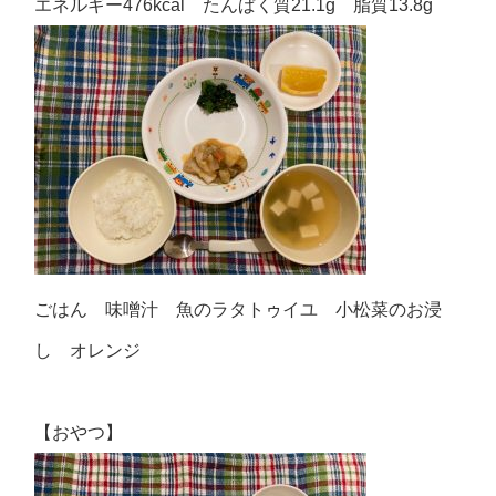
エネルギー476kcal たんぱく質21.1g 脂質13.8g
ごはん 味噌汁 魚のラタトゥイユ 小松菜のお浸
し オレンジ
【おやつ】