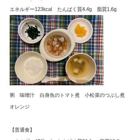
エネルギー123kcal たんぱく質4.4g 脂質1.6g
粥 味噌汁 白身魚のトマト煮 小松菜のつぶし煮
オレンジ
【普通食】