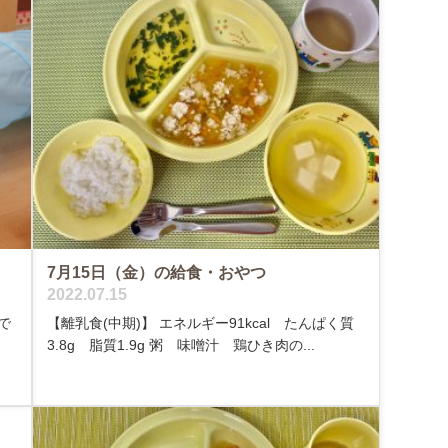
7月15日（金）の給食・おやつ
2022.07.15
で
【離乳食(中期)】 エネルギー91kcal たんぱく質
3.8g 脂質1.9g 粥 味噌汁 鶏ひき肉の...