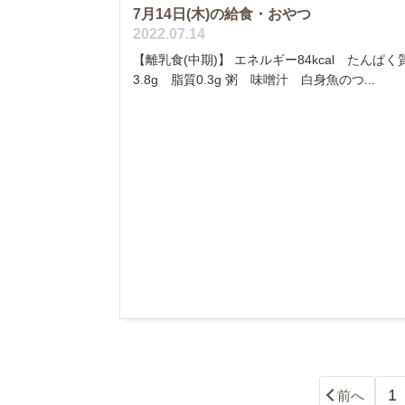
7月14日(木)の給食・おやつ
2022.07.14
【離乳食(中期)】 エネルギー84kcal たんぱく
3.8g 脂質0.3g 粥 味噌汁 白身魚のつ...
1
前へ