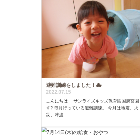
避難訓練をしました！🚑
2022.07.15
こんにちは！ サンライズキッズ保育園国府宮園
す? 毎月行っている避難訓練。 今月は地震、火
災、津波...