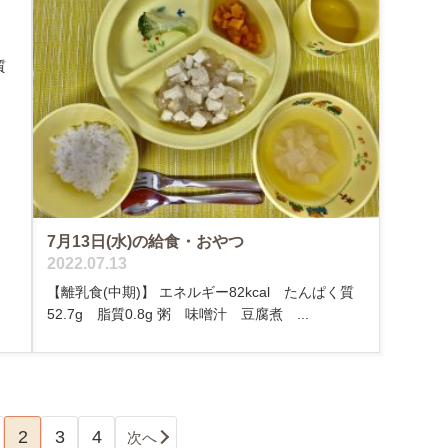
質
7月13日(水)の給食・おやつ
2022.07.13
【離乳食(中期)】 エネルギー82kcal たんぱく質
52.7g 脂質0.8g 粥 味噌汁 豆腐煮 ...
2
3
4
次へ