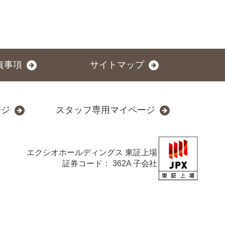
責事項
サイトマップ
ージ
スタッフ専用マイページ
エクシオホールディングス
東証上場
証券コード： 362A 子会社