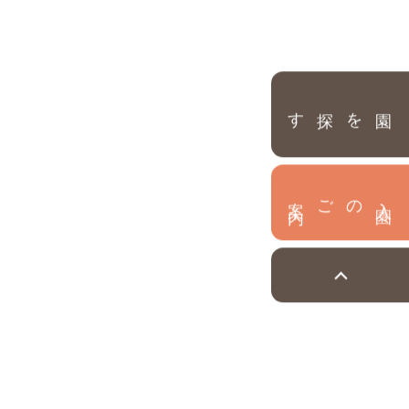
園を探す
内
入
園
のご案