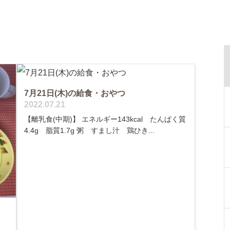
7月21日(木)の給食・おやつ
2022.07.21
【離乳食(中期)】 エネルギー143kcal たんぱく質
4.4g 脂質1.7g 粥 すまし汁 鶏ひき...