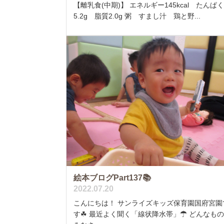
【離乳食(中期)】 エネルギー145kcal たんぱ
5.2g 脂質2.0g 粥 すまし汁 鶏と野...
絵本ブログPart137📚
2022.07.20
こんにちは！ サンライズキッズ保育園国府宮園
す☘ 最近よく聞く「線状降水帯」☂ どんなも