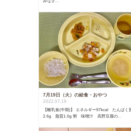
みなさ...
7月19日（火）の給食・おやつ
2022.07.19
【離乳食(中期)】 エネルギー97kcal たんぱく
2.6g 脂質1.0g 粥 味噌汁 高野豆腐の...