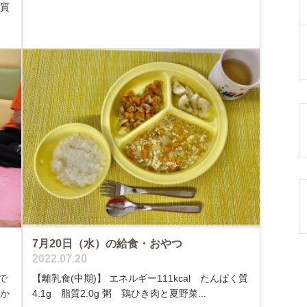
く質
7月20日（水）の給食・おやつ
2022.07.20
で
【離乳食(中期)】 エネルギー111kcal たんぱく質
のか
4.1g 脂質2.0g 粥 鶏ひき肉と夏野菜...