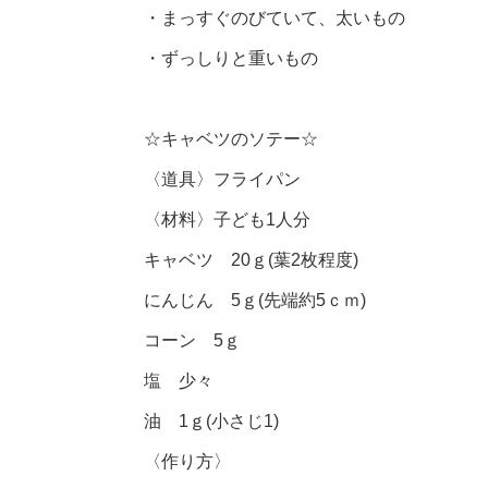
・まっすぐのびていて、太いもの
・ずっしりと重いもの
☆キャベツのソテー☆
〈道具〉フライパン
〈材料〉子ども1人分
キャベツ 20ｇ(葉2枚程度)
にんじん 5ｇ(先端約5ｃｍ)
コーン 5ｇ
塩 少々
油 1ｇ(小さじ1)
〈作り方〉