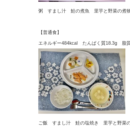
粥 すまし汁 鮭の煮魚 里芋と野菜の煮
【普通食】
エネルギー484kcal たんぱく質18.3g 脂質1
ご飯 すまし汁 鮭の塩焼き 里芋と野菜