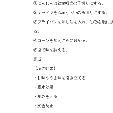
①にんじんは2cm幅位の千切りにする。
②キャベツを2cmくらいの角切りにする。
③フライパンを熱し油を入れ、①②を順に
る。
④コーンを加えさらに炒める。
⑤塩で味を調える。
完成
【塩の効果】
・甘味やうま味を引き立てる
・脱水効果
・臭みをとる
・変色防止