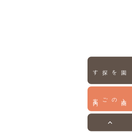
園を探す
内
入
園
のご案