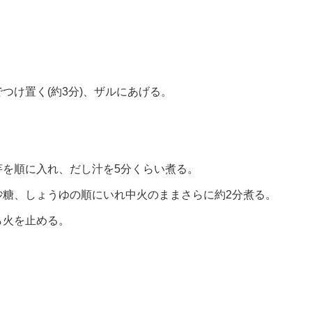
つけ置く(約3分)、ザルにあげる。
。
芋を順に入れ、だし汁を5分くらい煮る。
砂糖、しょうゆの順にいれ中火のままさらに約2分煮る。
ら火を止める。