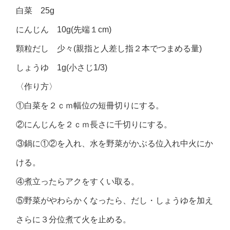
白菜 25g
にんじん 10g(先端１cm)
顆粒だし 少々(親指と人差し指２本でつまめる量)
しょうゆ 1g(小さじ1/3)
〈作り方〉
①白菜を２ｃｍ幅位の短冊切りにする。
②にんじんを２ｃｍ長さに千切りにする。
③鍋に①②を入れ、水を野菜がかぶる位入れ中火にか
ける。
④煮立ったらアクをすくい取る。
⑤野菜がやわらかくなったら、だし・しょうゆを加え
さらに３分位煮て火を止める。