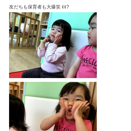
友だちも保育者も大爆笑 ꉂꉂ?