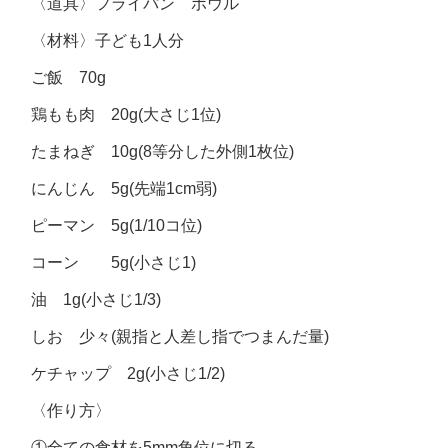
〈道具〉フライパン ボウル
〈材料〉子ども1人分
ご飯 70g
鶏もも肉 20g(大さじ1位)
たまねぎ 10g(8等分した外側1枚位)
にんじん 5g(先端1cm弱)
ピーマン 5g(1/10コ位)
コーン 5g(小さじ1)
油 1g(小さじ1/3)
しお 少々(親指と人差し指でつまんだ量)
ケチャップ 2g(小さじ1/2)
〈作り方〉
①全ての食材を5mm角位に切る。