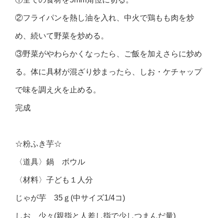
②フライパンを熱し油を入れ、中火で鶏もも肉を炒
め、続いて野菜を炒める。
③野菜がやわらかくなったら、ご飯を加えさらに炒め
る。体に具材が混ざり炒まったら、しお・ケチャップ
で味を調え火を止める。
完成
☆粉ふき芋☆
〈道具〉鍋 ボウル
〈材料〉子ども１人分
じゃが芋 35ｇ(中サイズ1/4コ)
しお 少々(親指と人差し指で少しつまんだ量)