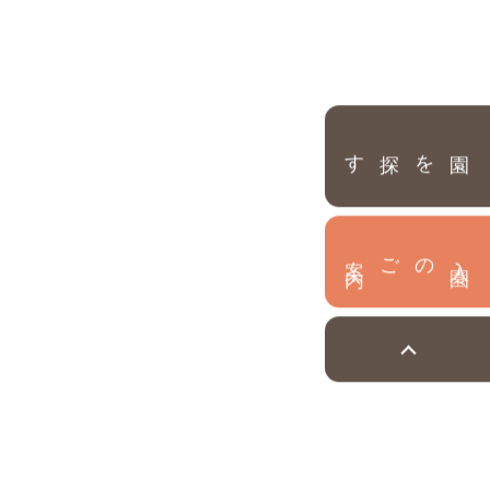
園を探す
内
入
園
のご案