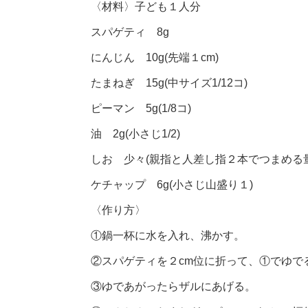
〈材料〉子ども１人分
スパゲティ 8g
にんじん 10g(先端１cm)
たまねぎ 15g(中サイズ1/12コ)
ピーマン 5g(1/8コ)
油 2g(小さじ1/2)
しお 少々(親指と人差し指２本でつまめる量
ケチャップ 6g(小さじ山盛り１)
〈作り方〉
①鍋一杯に水を入れ、沸かす。
②スパゲティを２cm位に折って、①でゆで
③ゆであがったらザルにあげる。