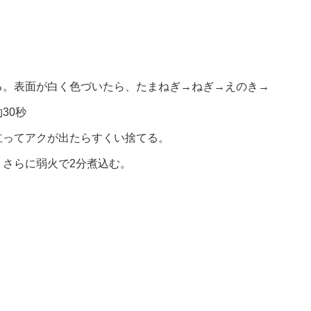
る。表面が白く色づいたら、たまねぎ→ねぎ→えのき→
30秒
立ってアクが出たらすくい捨てる。
さらに弱火で2分煮込む。