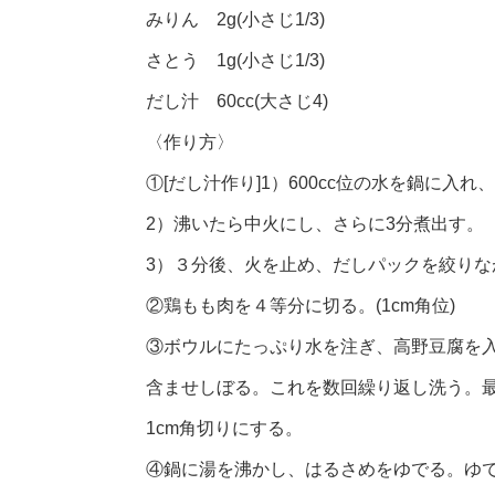
みりん 2g(小さじ1/3)
さとう 1g(小さじ1/3)
だし汁 60cc(大さじ4)
〈作り方〉
①[だし汁作り]1）600cc位の水を鍋に
2）沸いたら中火にし、さらに3分煮出す。
3）３分後、火を止め、だしパックを絞りな
②鶏もも肉を４等分に切る。(1cm角位)
③ボウルにたっぷり水を注ぎ、高野豆腐を
含ませしぼる。これを数回繰り返し洗う。
1cm角切りにする。
④鍋に湯を沸かし、はるさめをゆでる。ゆで