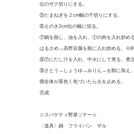
位のザク切りにする。
⑤たまねぎを２cm幅の千切りにする。
⑥えのき2cm位の幅に切る。
⑦鍋を熱し、油を入れ、①の肉を入れ炒め
はるさめ→高野豆腐を順に入れ炒める。※約
⑧⑦にだし汁を入れ、中火にして煮る。煮
⑨さとう→しょうゆ→みりん→を順に加え、
⑩全体が茶色く色づいたら火を止める。
完成
☆スパゲティ野菜ソテー☆
〈道具〉鍋 フライパン ザル