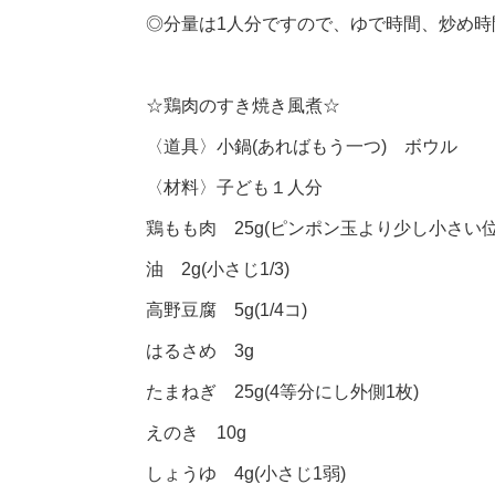
◎分量は1人分ですので、ゆで時間、炒め
☆鶏肉のすき焼き風煮☆
〈道具〉小鍋(あればもう一つ) ボウル
〈材料〉子ども１人分
鶏もも肉 25g(ピンポン玉より少し小さい位
油 2g(小さじ1/3)
高野豆腐 5g(1/4コ)
はるさめ 3g
たまねぎ 25g(4等分にし外側1枚)
えのき 10g
しょうゆ 4g(小さじ1弱)