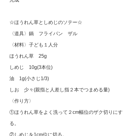
☆ほうれん草としめじのソテー☆
〈道具〉鍋 フライパン ザル
〈材料〉子ども１人分
ほうれん草 25g
しめじ 10g(3本位)
油 1g(小さじ1/3)
しお 少々(親指と人差し指２本でつまめる量)
〈作り方〉
①ほうれん草をよく洗って２cm幅位のザク切りにす
る。
②しめじを1cm位に切る。