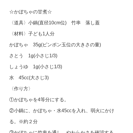
☆かぼちゃの甘煮☆
〈道具〉小鍋(直径10cm位) 竹串 落し蓋
〈材料〉子ども1人分
かぼちゃ 35g(ピンポン玉位の大きさの量)
さとう 1g(小さじ1/3)
しょうゆ 1g(小さじ1/3)
水 45cc(大さじ3)
〈作り方〉
①かぼちゃを4等分にする。
②小鍋に、かぼちゃ・水45ccを入れ、弱火にかけ
る。※約２分
③かぼちゃに竹串を通し、やわらかさを確認する。