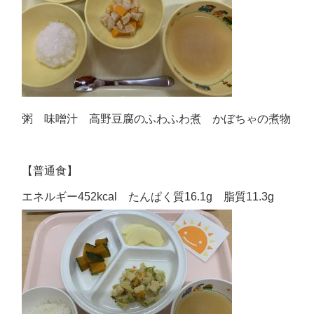
粥 味噌汁 高野豆腐のふわふわ煮 かぼちゃの煮物
【普通食】
エネルギー452kcal たんぱく質16.1g 脂質11.3g