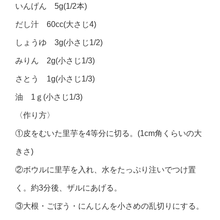
いんげん 5g(1/2本)
だし汁 60cc(大さじ4)
しょうゆ 3g(小さじ1/2)
みりん 2g(小さじ1/3)
さとう 1g(小さじ1/3)
油 1ｇ(小さじ1/3)
〈作り方〉
①皮をむいた里芋を4等分に切る。(1cm角くらいの大
きさ)
②ボウルに里芋を入れ、水をたっぷり注いでつけ置
く。約3分後、ザルにあげる。
③大根・ごぼう・にんじんを小さめの乱切りにする。