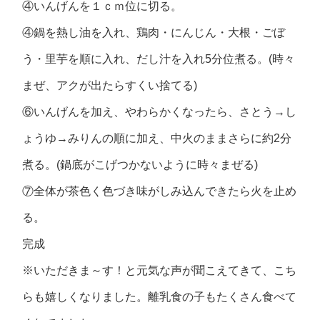
④いんげんを１ｃｍ位に切る。
④鍋を熱し油を入れ、鶏肉・にんじん・大根・ごぼ
う・里芋を順に入れ、だし汁を入れ5分位煮る。(時々
まぜ、アクが出たらすくい捨てる)
⑥いんげんを加え、やわらかくなったら、さとう→し
ょうゆ→みりんの順に加え、中火のままさらに約2分
煮る。(鍋底がこげつかないように時々まぜる)
⑦全体が茶色く色づき味がしみ込んできたら火を止め
る。
完成
※いただきま～す！と元気な声が聞こえてきて、こち
らも嬉しくなりました。離乳食の子もたくさん食べて