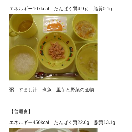
エネルギー107kcal たんぱく質4.9ｇ 脂質0.1g
粥 すまし汁 煮魚 里芋と野菜の煮物
【普通食】
エネルギー450kcal たんぱく質22.6g 脂質13.1g