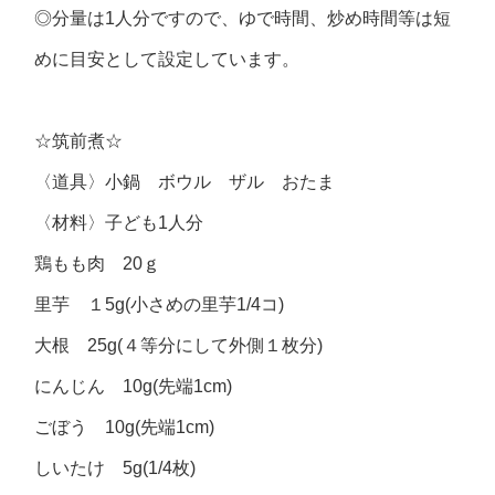
◎分量は1人分ですので、ゆで時間、炒め時間等は短
めに目安として設定しています。
☆筑前煮☆
〈道具〉小鍋 ボウル ザル おたま
〈材料〉子ども1人分
鶏もも肉 20ｇ
里芋 １5g(小さめの里芋1/4コ)
大根 25g(４等分にして外側１枚分)
にんじん 10g(先端1cm)
ごぼう 10g(先端1cm)
しいたけ 5g(1/4枚)