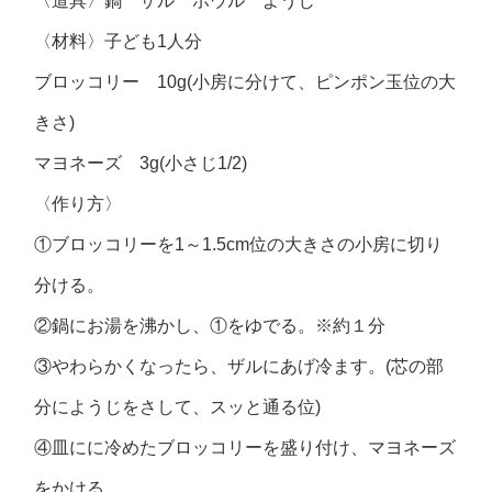
〈道具〉鍋 ザル ボウル ようじ
〈材料〉子ども1人分
ブロッコリー 10g(小房に分けて、ピンポン玉位の大
きさ)
マヨネーズ 3g(小さじ1/2)
〈作り方〉
①ブロッコリーを1～1.5cm位の大きさの小房に切り
分ける。
②鍋にお湯を沸かし、①をゆでる。※約１分
③やわらかくなったら、ザルにあげ冷ます。(芯の部
分にようじをさして、スッと通る位)
④皿にに冷めたブロッコリーを盛り付け、マヨネーズ
をかける。