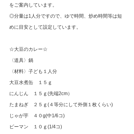
をご案内しています。
◎分量は1人分ですので、ゆで時間、炒め時間等は短
めに目安として設定しています。
☆大豆のカレー☆
〈道具〉
鍋
〈材料〉
子ども１人分
大豆水煮缶 １５ｇ
にんじん １５ｇ(先端2cm）
たまねぎ ２５ｇ(４等分にして外側１枚くらい)
じゃが芋 ４０g(中1/6コ)
ピーマン １０ｇ(1/4コ)