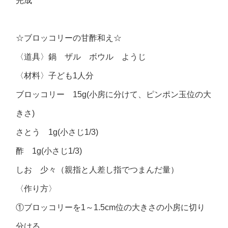
完成
☆ブロッコリーの甘酢和え☆
〈道具〉鍋 ザル ボウル ようじ
〈材料〉子ども1人分
ブロッコリー 15g(小房に分けて、ピンポン玉位の大
きさ)
さとう 1g(小さじ1/3)
酢 1g(小さじ1/3)
しお 少々（親指と人差し指でつまんだ量）
〈作り方〉
①ブロッコリーを1～1.5cm位の大きさの小房に切り
分ける。