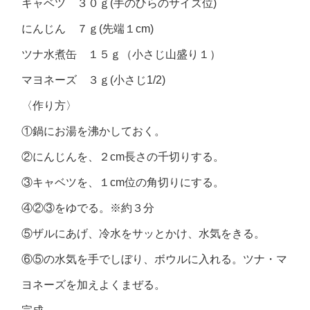
キャベツ ３０ｇ(手のひらのサイズ位)
にんじん ７ｇ(先端１cm)
ツナ水煮缶 １５ｇ（小さじ山盛り１）
マヨネーズ ３ｇ(小さじ1/2)
〈作り方〉
①鍋にお湯を沸かしておく。
②にんじんを、２cm長さの千切りする。
③キャベツを、１cm位の角切りにする。
④②③をゆでる。※約３分
⑤ザルにあげ、冷水をサッとかけ、水気をきる。
⑥⑤の水気を手でしぼり、ボウルに入れる。ツナ・マ
ヨネーズを加えよくまぜる。