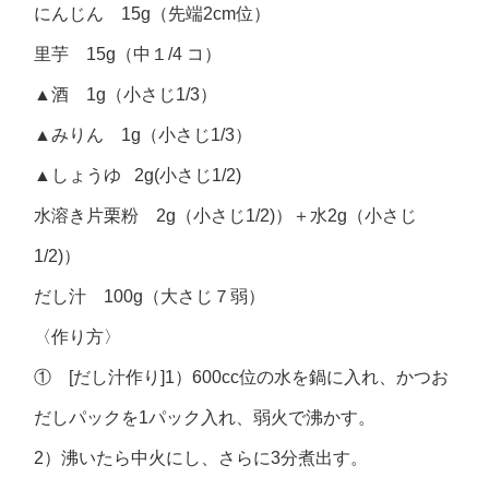
にんじん 15g（先端2cm位）
里芋 15g（中１/4 コ）
▲酒 1g（小さじ1/3）
▲みりん 1g（小さじ1/3）
▲しょうゆ 2g(小さじ1/2)
水溶き片栗粉 2g（小さじ1/2)）＋水2g（小さじ
1/2)）
だし汁 100g（大さじ７弱）
〈作り方〉
① [だし汁作り]1）600cc位の水を鍋に入れ、かつお
だしパックを1パック入れ、弱火で沸かす。
2）沸いたら中火にし、さらに3分煮出す。