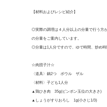
【材料およびレシピ紹介】
◎実際の調理は４人分以上の分量で行う方
の分量をご案内しています。
◎分量は1人分ですので、ゆで時間、炒め
☆肉団子汁☆
〈道具〉鍋2つ ボウル ザル
〈材料〉子ども1人分
▲鶏ひき肉 35g(ピンポン玉位の大きさ)
▲しょうがすりおろし 1g(小さじ1/3)