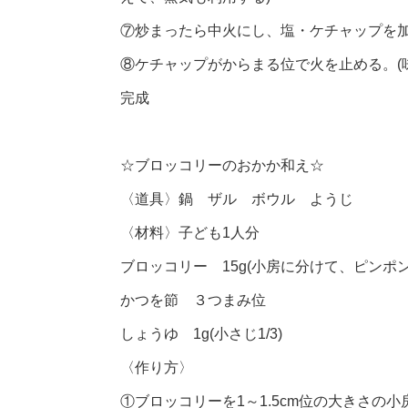
⑦炒まったら中火にし、塩・ケチャップを
⑧ケチャップがからまる位で火を止める。(
完成
☆ブロッコリーのおかか和え☆
〈道具〉鍋 ザル ボウル ようじ
〈材料〉子ども1人分
ブロッコリー 15g(小房に分けて、ピンポ
かつを節 ３つまみ位
しょうゆ 1g(小さじ1/3)
〈作り方〉
①ブロッコリーを1～1.5cm位の大きさの