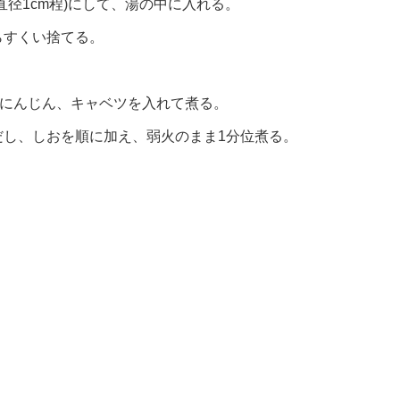
径1cm程)にして、湯の中に入れる。
らすくい捨てる。
、にんじん、キャベツを入れて煮る。
だし、しおを順に加え、弱火のまま1分位煮る。