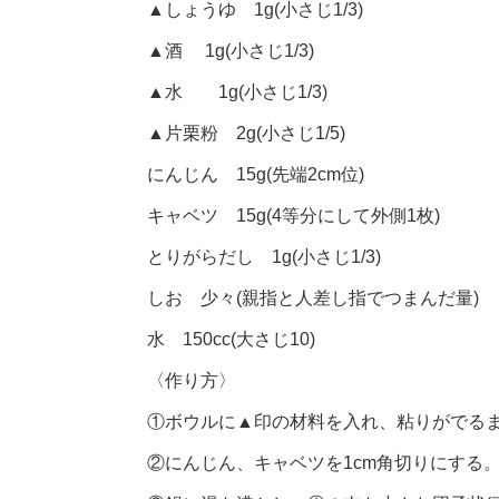
▲しょうゆ 1g(小さじ1/3)
▲酒 1g(小さじ1/3)
▲水 1g(小さじ1/3)
▲片栗粉 2g(小さじ1/5)
にんじん 15g(先端2cm位)
キャベツ 15g(4等分にして外側1枚)
とりがらだし 1g(小さじ1/3)
しお 少々(親指と人差し指でつまんだ量)
水 150cc(大さじ10)
〈作り方〉
①ボウルに▲印の材料を入れ、粘りがでる
②にんじん、キャベツを1cm角切りにする