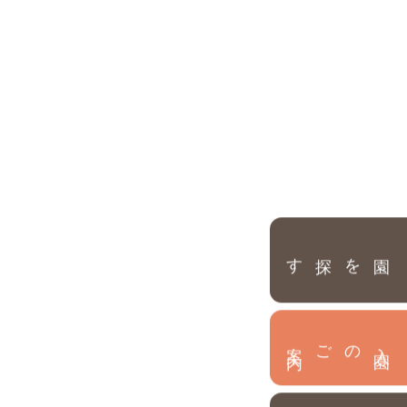
園を探す
内
入
園
のご案