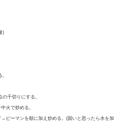
)
る。
位の千切りにする。
を中火で炒める。
→ピーマンを順に加え炒める。(固いと思ったら水を加