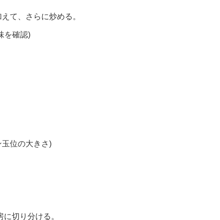
加えて、さらに炒める。
味を確認)
ン玉位の大きさ)
小房に切り分ける。