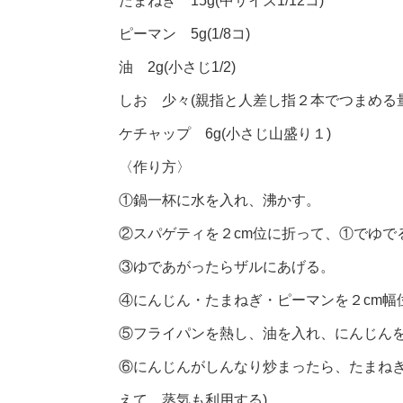
たまねぎ 15g(中サイズ1/12コ)
ピーマン 5g(1/8コ)
油 2g(小さじ1/2)
しお 少々(親指と人差し指２本でつまめる量
ケチャップ 6g(小さじ山盛り１)
〈作り方〉
①鍋一杯に水を入れ、沸かす。
②スパゲティを２cm位に折って、①でゆで
③ゆであがったらザルにあげる。
④にんじん・たまねぎ・ピーマンを２cm幅
⑤フライパンを熱し、油を入れ、にんじん
⑥にんじんがしんなり炒まったら、たまねぎ
えて、蒸気も利用する)