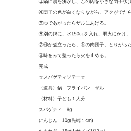
③鍋に湯を沸かし、①の肉を小さな団子状(直
④団子の色が白くなりながら、アクがでた
⑤ゆであがったらザルにあげる。
⑥別の鍋に、水150ccを入れ、弱火にかけ
⑦⑥が煮立ったら、⑤の肉団子、とりがら
⑧味をみて整ったら火を止める。
完成
☆スパゲティソテー☆
〈道具〉鍋 フライパン ザル
〈材料〉子ども１人分
スパゲティ 8g
にんじん 10g(先端１cm)