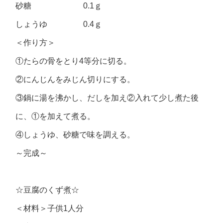
砂糖 0.1ｇ
しょうゆ 0.4ｇ
＜作り方＞
①たらの骨をとり4等分に切る。
②にんじんをみじん切りにする。
③鍋に湯を沸かし、だしを加え②入れて少し煮た後
に、①を加えて煮る。
④しょうゆ、砂糖で味を調える。
～完成～
☆豆腐のくず煮☆
＜材料＞子供1人分