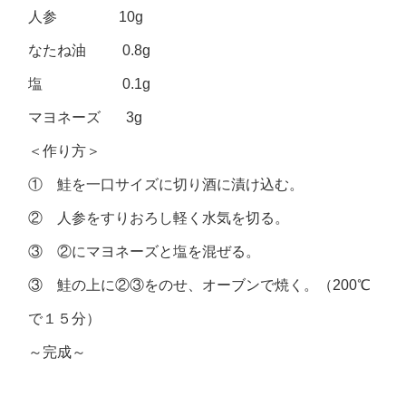
人参 10g
なたね油 0.8g
塩 0.1g
マヨネーズ 3g
＜作り方＞
① 鮭を一口サイズに切り酒に漬け込む。
② 人参をすりおろし軽く水気を切る。
③ ②にマヨネーズと塩を混ぜる。
③ 鮭の上に②③をのせ、オーブンで焼く。（200℃
で１５分）
～完成～