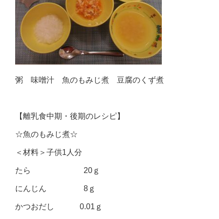
粥 味噌汁 魚のもみじ煮 豆腐のくず煮
【離乳食中期・後期のレシピ】
☆魚のもみじ煮☆
＜材料＞子供1人分
たら 20ｇ
にんじん 8ｇ
かつおだし 0.01ｇ