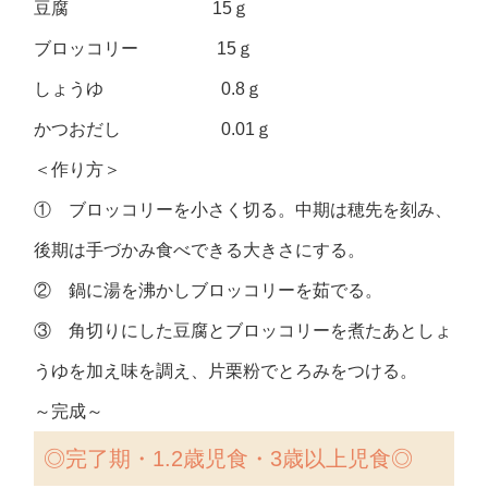
豆腐 15ｇ
ブロッコリー 15ｇ
しょうゆ 0.8ｇ
かつおだし 0.01ｇ
＜作り方＞
① ブロッコリーを小さく切る。中期は穂先を刻み、
後期は手づかみ食べできる大きさにする。
② 鍋に湯を沸かしブロッコリーを茹でる。
③ 角切りにした豆腐とブロッコリーを煮たあとしょ
うゆを加え味を調え、片栗粉でとろみをつける。
～完成～
◎
完了期・1.2歳児食・3歳以上児食◎