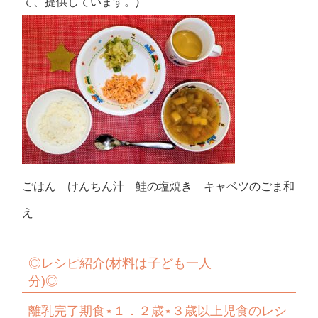
て、提供しています。)
ごはん けんちん汁 鮭の塩焼き キャベツのごま和
え
◎
レシピ紹介
(
材料は子ども一人
分
)◎
離乳完了期食
⋆
１．２歳
⋆
３歳以上児食のレシ