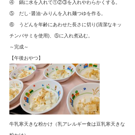
④ 鍋に水を入れて①②③を入れやわらかくする。
⑤ だし･醤油･みりんを入れ麺つゆを作る。
⑥ うどんを年齢にあわせた長さに切り(清潔なキッ
チンバサミを使用)、⑤に入れ煮込む。
～完成～
【午後おやつ】
牛乳寒天きな粉かけ（乳アレルギー食は豆乳寒天きな