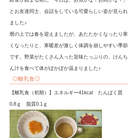
とお友達同士、会話をしている可愛らしい姿が見られ
ました♪
暦の上では春を迎えましたが
、あたたかくなったり寒
くなったりと、寒暖差が激しく体調を崩しやすい季節
です。野菜がたくさん入った旨味たっぷりの、けんち
ん汁を食べて体がぽかぽか温まりました♪
◎離乳食◎
【離乳食（初期）】エネルギー41kcal たんぱく質
0.8ｇ 脂質0.1ｇ