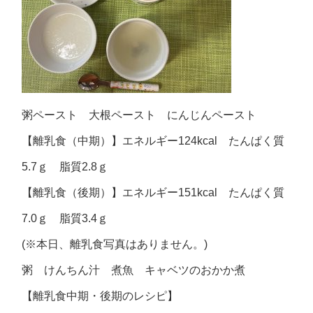
粥ペースト 大根ペースト にんじんペースト
【離乳食（中期）】エネルギー124kcal たんぱく質
5.7ｇ 脂質2.8ｇ
【離乳食（後期）】エネルギー151kcal たんぱく質
7.0ｇ 脂質3.4ｇ
(※本日、離乳食写真はありません。)
粥 けんちん汁 煮魚 キャベツのおかか煮
【離乳食中期・後期のレシピ】