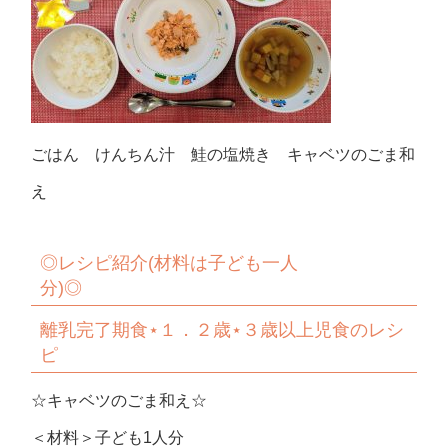
ごはん けんちん汁 鮭の塩焼き キャベツのごま和
え
◎
レシピ紹介
(
材料は子ども一人
分
)◎
離乳完了期食
⋆
１．２歳
⋆
３歳以上児食のレシ
ピ
☆キャベツのごま和え☆
＜材料＞子ども1人分