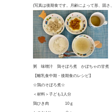
(写真は後期食です。月齢によって形、固さ
粥 味噌汁 鶏そぼろ煮 かぼちゃの甘煮
【離乳食中期・後期食のレシピ】
☆鶏のそぼろ煮☆
＜材料＞子ども1人分
鶏ひき肉 10ｇ