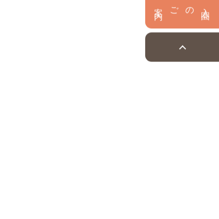
内
入
園
のご案