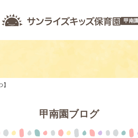
甲南
つ】
甲南園ブログ