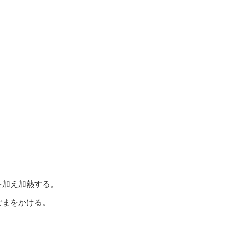
を加え加熱する。
ごまをかける。