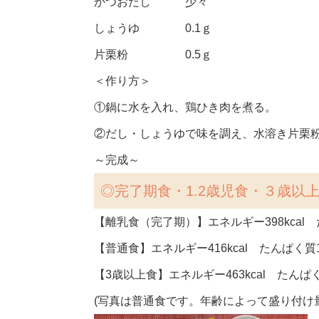
かつおだし 少々
しょうゆ 0.1ｇ
片栗粉 0.5ｇ
＜作り方＞
①鍋に水を入れ、鶏ひき肉を煮る。
②だし・しょうゆで味を調え、水溶き片栗
～完成～
◎完了期食・1.2歳児食・３歳以
【離乳食（完了期）】エネルギー398kcal た
【普通食】エネルギー416kcal たんぱく質16
【3歳以上食】エネルギー463kcal たんぱく質
(写真は普通食です。年齢によって盛り付け