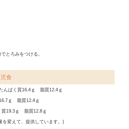
粉でとろみをつける。
上児食
んぱく質16.4ｇ 脂質12.4ｇ
.7ｇ 脂質12.4ｇ
19.3ｇ 脂質12.8ｇ
量を変えて、提供しています。)