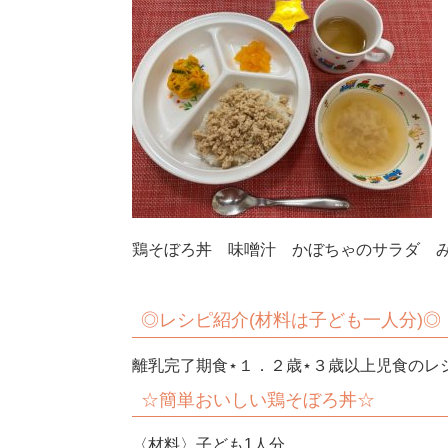
鶏そぼろ丼 味噌汁 かぼちゃのサラダ 
◎
レシピ紹介(材料は子ども一
離乳完了期食⋆１．２歳⋆３歳以上児
☆簡単おいしい
鶏そぼろ丼
〈材料〉子ども1人分