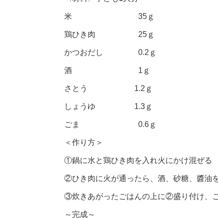
米 35ｇ
鶏ひき肉 25ｇ
かつおだし 0.2ｇ
酒 1ｇ
さとう 1.2ｇ
しょうゆ 1.3ｇ
ごま 0.6ｇ
＜作り方＞
①鍋に水と鶏ひき肉を入れ火にかけ混ぜる
②ひき肉に火が通ったら、酒、砂糖、醬油
③炊きあがったごはんの上に②盛り付け、
～完成～