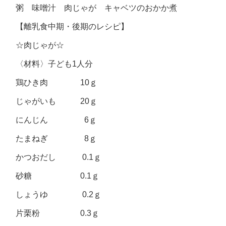
粥 味噌汁 肉じゃが キャベツのおかか煮
【離乳食中期・後期のレシピ】
☆肉じゃが☆
〈材料〉子ども1人分
鶏ひき肉 10ｇ
じゃがいも 20ｇ
にんじん 6ｇ
たまねぎ 8ｇ
かつおだし 0.1ｇ
砂糖 0.1ｇ
しょうゆ 0.2ｇ
片栗粉 0.3ｇ