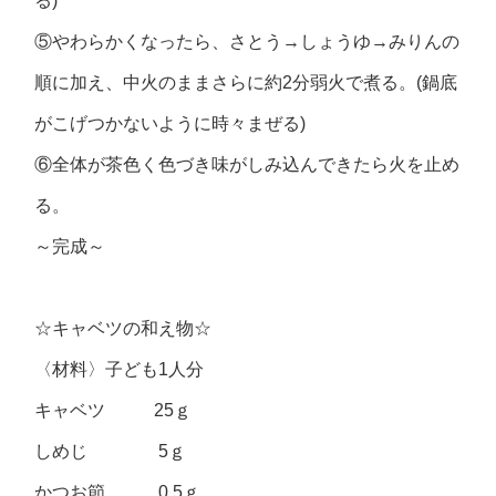
る)
⑤やわらかくなったら、さとう→しょうゆ→みりんの
順に加え、中火のままさらに約2分弱火で煮る。(鍋底
がこげつかないように時々まぜる)
⑥全体が茶色く色づき味がしみ込んできたら火を止め
る。
～完成～
☆キャベツの和え物☆
〈材料〉子ども1人分
キャベツ 25ｇ
しめじ 5ｇ
かつお節 0.5ｇ