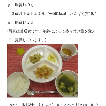
ｇ 脂質14.0ｇ
【３歳以上児】エネルギー561kcal たんぱく質19.7
ｇ 脂質14.7ｇ
(写真は普通食です。年齢によって盛り付け量を変え
て、提供しています。)
ごはん 味噌汁 肉じゃが キャベツの和え物 キウ