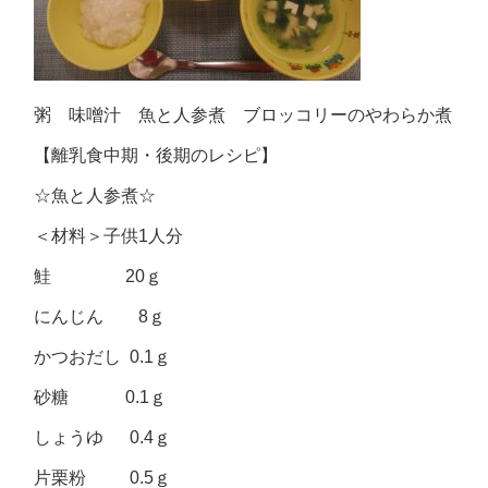
粥 味噌汁 魚と人参煮 ブロッコリーのやわらか煮
【離乳食中期・後期のレシピ】
☆魚と人参煮☆
＜材料＞子供1人分
鮭 20ｇ
にんじん 8ｇ
かつおだし 0.1ｇ
砂糖 0.1ｇ
しょうゆ 0.4ｇ
片栗粉 0.5ｇ