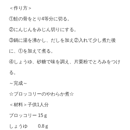
＜作り方＞
①鮭の骨をとり4等分に切る。
②にんじんをみじん切りにする。
③鍋に湯を沸かし、だしを加え②入れて少し煮た後
に、①を加えて煮る。
④しょうゆ、砂糖で味を調え、片栗粉でとろみをつけ
る。
～完成～
☆ブロッコリーのやわらか煮☆
＜材料＞子供1人分
ブロッコリー 15ｇ
しょうゆ 0.8ｇ