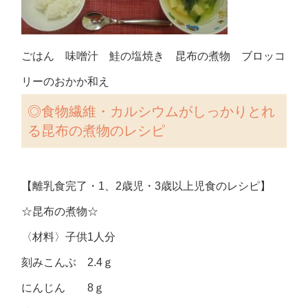
ごはん 味噌汁 鮭の塩焼き 昆布の煮物 ブロッコ
リーのおかか和え
◎食物繊維・カルシウムがしっかりとれ
る昆布の煮物のレシピ
【離乳食完了・1、2歳児・3歳以上児食のレシピ】
☆昆布の煮物☆
〈材料〉子供1人分
刻みこんぶ 2.4ｇ
にんじん 8ｇ