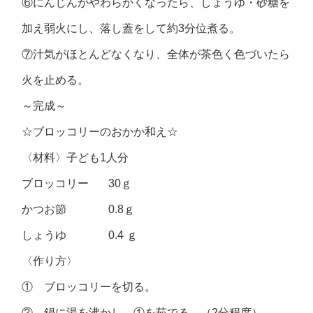
⑥にんじんがやわらかくなったら、しょうゆ・砂糖を
加え弱火にし、落し蓋をして約3分位煮る。
⑦汁気がほとんどなくなり、全体が茶色く色づいたら
火を止める。
～完成～
☆ブロッコリーのおかか和え☆
〈材料〉子ども1人分
ブロッコリー 30ｇ
かつお節 0.8ｇ
しょうゆ 0.4 ｇ
〈作り方〉
① ブロッコリーを切る。
② 鍋に湯を沸かし、①を茹でる。（2分程度）