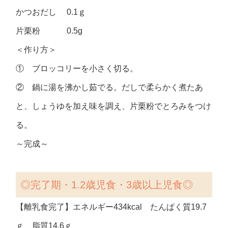
かつおだし 0.1ｇ
片栗粉 0.5g
＜作り方＞
① ブロッコリーを小さく切る。
② 鍋に湯を沸かし茹でる。だしで柔らかく煮たあ
と、しょうゆを加え味を調え、片栗粉でとろみをつけ
る。
～完成～
◎完了期・1.2歳児食・3歳以上児食◎
【離乳食完了】エネルギー434kcal たんぱく質19.7
ｇ 脂質14.6ｇ