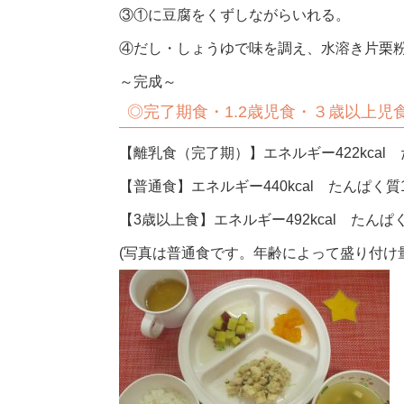
③①に豆腐をくずしながらいれる。
④だし・しょうゆで味を調え、水溶き片栗
～完成～
◎完了期食・1.2歳児食・３歳以上児
【離乳食（完了期）】エネルギー422kcal た
【普通食】エネルギー440kcal たんぱく質16
【3歳以上食】エネルギー492kcal たんぱく質
(写真は普通食です。年齢によって盛り付け