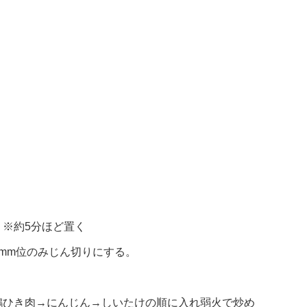
※約5分ほど置く
mm位のみじん切りにする。
鶏ひき肉→にんじん→しいたけの順に入れ弱火で炒め