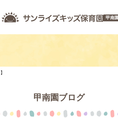
甲南
つ】
甲南園ブログ