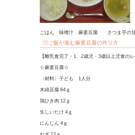
ごはん 味噌汁 麻婆豆腐 さつま芋の
◎ご飯が進む麻婆豆腐の作り方
【離乳食完了・1、2歳児・3歳以上児食の
☆麻婆豆腐☆
〈材料〉子ども 1人分
木綿豆腐 64ｇ
鶏ひき肉 12ｇ
生しいたけ 4ｇ
にんじん 4ｇ
ねぎ 12ｇ