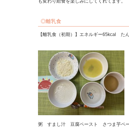
も変わり給食を楽しみにしてくれてます。
◎離乳食
【離乳食（初期）】エネルギー65kcal たん
粥 すまし汁 豆腐ペースト さつま芋ペ