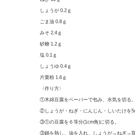
しょうが 0.2ｇ
ごま油 0.8ｇ
みそ 2.4ｇ
砂糖 1.2ｇ
塩 0.1ｇ
しょうゆ 0.4ｇ
片栗粉 1.6ｇ
〈作り方〉
①木綿豆腐をペーパーで包み、水気を切る。
②しょうが・ねぎ・にんじん・しいたけを5
③①の豆腐を６等分(1cm角)に切る。
③鍋を熱し、油を入れ、しょうが→ねぎ→