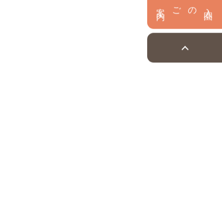
内
入
園
のご案