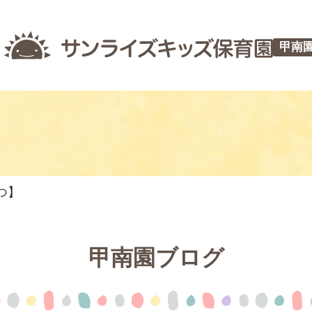
甲南
つ】
甲南園ブログ