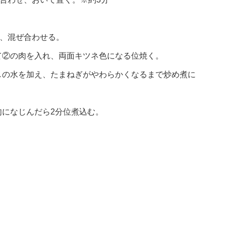
れ、混ぜ合わせる。
て②の肉を入れ、両面キツネ色になる位焼く。
しの水を加え、たまねぎがやわらかくなるまで炒め煮に
になじんだら2分位煮込む。