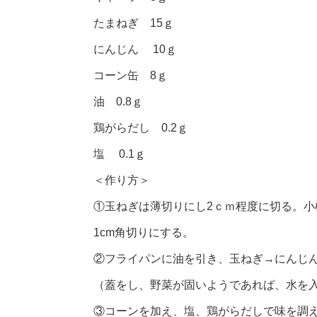
たまねぎ 15ｇ
にんじん 10ｇ
コーン缶 8ｇ
油 0.8ｇ
鶏がらだし 0.2ｇ
塩 0.1ｇ
＜作り方＞
①玉ねぎは薄切りにし2ｃｍ程度に切る。小
1cm角切りにする。
②フライパンに油を引き、玉ねぎ→にんじ
（蓋をし、野菜が固いようであれば、水を
③コーンを加え、塩、鶏がらだしで味を調