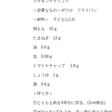
☆チキンチャップ☆
＜必要なもの＞ボウル フライパン
＜材料＞ 子ども1人分
鶏もも 32ｇ
たまねぎ 12ｇ
油 0.6ｇ
塩 0.08ｇ
トマトケチャップ 1.8ｇ
しょうゆ 1ｇ
酒 0.8ｇ
＜作り方＞
①とりもも肉を4等分に切る。(1cm角位)
②ボウルAに①を入れ、塩・酒を加えて混ぜ