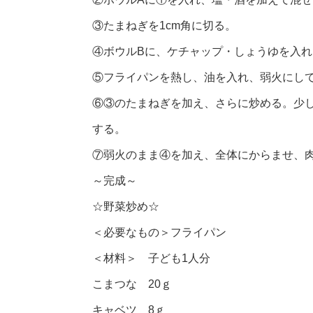
③たまねぎを1cm角に切る。
④ボウルBに、ケチャップ・しょうゆを入
⑤フライパンを熱し、油を入れ、弱火にし
⑥③のたまねぎを加え、さらに炒める。少
する。
⑦弱火のまま④を加え、全体にからませ、肉
～完成～
☆野菜炒め☆
＜必要なもの＞フライパン
＜材料＞ 子ども1人分
こまつな 20ｇ
キャベツ 8ｇ