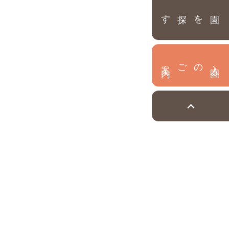
園を探す
内
入
園
のご案