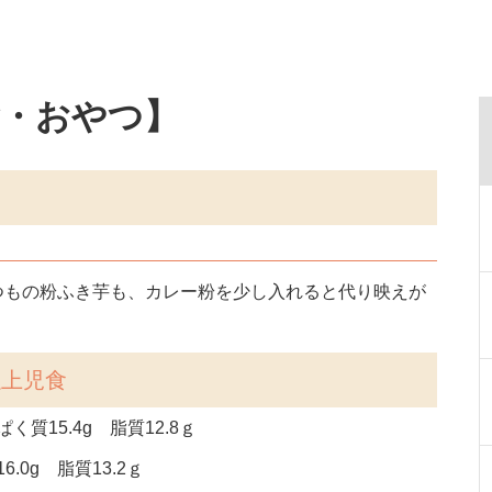
食・おやつ】
つもの粉ふき芋も、カレー粉を少し入れると代り映えが
以上児食
く質15.4g 脂質12.8ｇ
.0g 脂質13.2ｇ