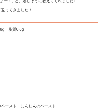
よー！｣ と、嬉しそうに教えてくれました♪
て返ってきました！
g 脂質0.6g
のペースト にんじんのペースト