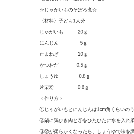
☆じゃがいものそぼろ煮☆
〈材料〉子ども1人分
じゃがいも 20ｇ
にんじん 5ｇ
たまねぎ 10ｇ
かつおだ 0.5ｇ
しょうゆ 0.8ｇ
片栗粉 0.6ｇ
＜作り方＞
①じゃがいもとにんじんは1cm角くらいの
②鍋に鶏ひき肉と①をひたひたに水を入れ
③②が柔らかくなったら、しょうゆで味を