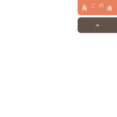
内
入
園
のご案