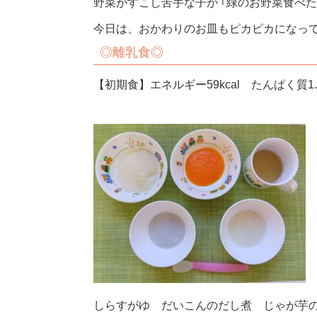
野菜がすこし苦手な子が ｢緑のお野菜食べた
今日は、おかわりのお皿もピカピカになっ
◎
離乳食◎
【初期食】エネルギー59kcal たんぱく質1.8
しらすがゆ だいこんのだし煮 じゃが芋