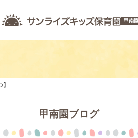
甲南
つ】
甲南園ブログ