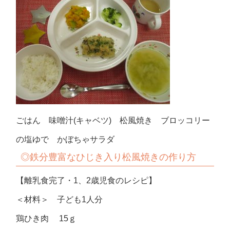
ごはん 味噌汁(キャベツ) 松風焼き ブロッコリー
の塩ゆで かぼちゃサラダ
◎鉄分豊富なひじき入り松風焼き
の作り方
【離乳食完了・1、2歳児食のレシピ】
＜材料＞ 子ども1人分
鶏ひき肉 15ｇ