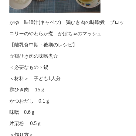
かゆ 味噌汁(キャベツ) 鶏ひき肉の味噌煮 ブロッ
コリーのやわらか煮 かぼちゃのマッシュ
【離乳食中期・後期のレシピ】
☆鶏ひき肉の味噌煮☆
＜必要なもの＞鍋
＜材料＞ 子ども1人分
鶏ひき肉 15ｇ
かつおだし 0.1ｇ
味噌 0.6ｇ
片栗粉 0.5ｇ
＜作り方＞