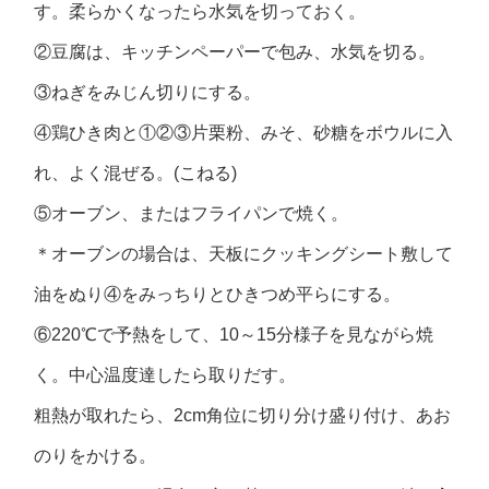
す。柔らかくなったら水気を切っておく。
②豆腐は、キッチンペーパーで包み、水気を切る。
③ねぎをみじん切りにする。
④鶏ひき肉と①②③片栗粉、みそ、砂糖をボウルに入
れ、よく混ぜる。(こねる)
⑤オーブン、またはフライパンで焼く。
＊オーブンの場合は、天板にクッキングシート敷して
油をぬり④をみっちりとひきつめ平らにする。
⑥220℃で予熱をして、10～15分様子を見ながら焼
く。中心温度達したら取りだす。
粗熱が取れたら、2cm角位に切り分け盛り付け、あお
のりをかける。