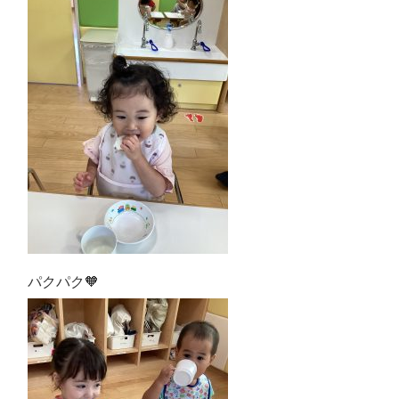
パクパク🧡