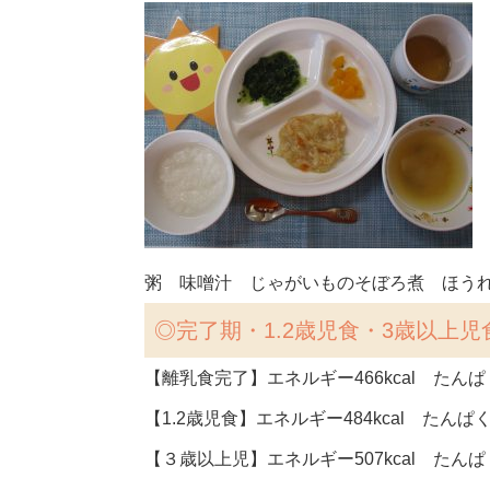
粥 味噌汁 じゃがいものそぼろ煮 ほう
◎
完了期・1.2歳児食・3歳以上児
【離乳食完了】エネルギー466kcal たんぱく
【1.2歳児食】エネルギー484kcal たんぱく
【３歳以上児】エネルギー507kcal たんぱく