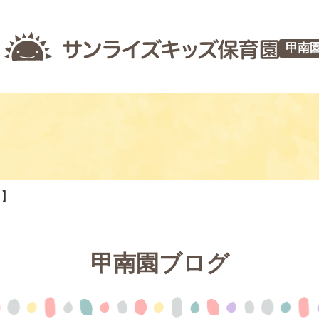
甲南
つ】
甲南園ブログ