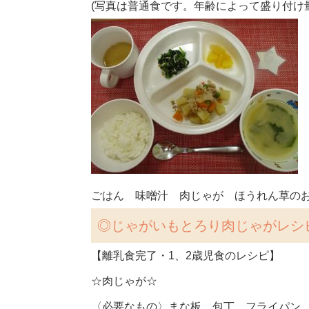
(写真は普通食です。年齢によって盛り付け
ごはん 味噌汁 肉じゃが ほうれん草の
◎
じゃがいもとろり肉じゃがレシ
【離乳食完了・1、2歳児食のレシピ】
☆肉じゃが☆
〈必要なもの〉まな板、包丁、フライパン