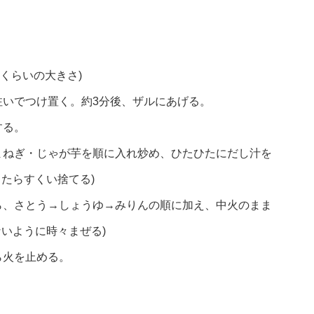
mくらいの大きさ)
注いでつけ置く。約3分後、ザルにあげる。
する。
まねぎ・じゃが芋を順に入れ炒め、ひたひたにだし汁を
たらすくい捨てる)
ら、さとう→しょうゆ→みりんの順に加え、中火のまま
ないように時々まぜる)
ら火を止める。