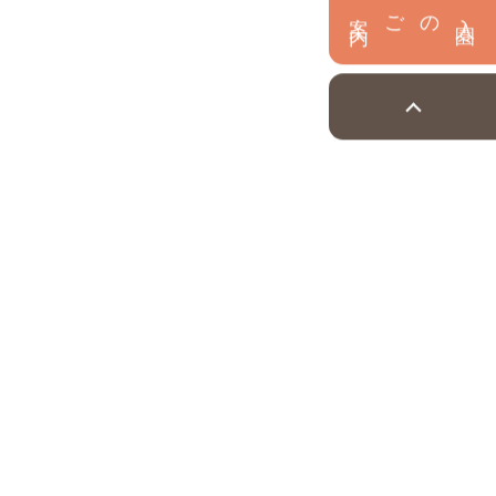
内
入
園
のご案