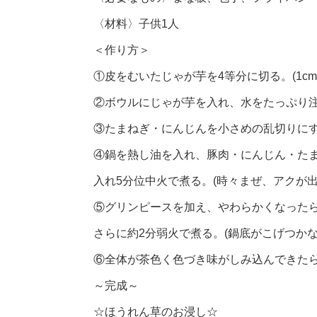
〈材料〉子供1人
＜作り方＞
①皮をむいたじゃが芋を4等分に切る。(1c
②ボウルにじゃが芋を入れ、水をたっぷり
③たまねぎ・にんじんを小さめの乱切りに
④鍋を熱し油を入れ、豚肉・にんじん・た
入れ5分位中火で煮る。(時々まぜ、アクが出
⑤グリンピースを加え、やわらかくなった
さらに約2分弱火で煮る。(鍋底がこげつか
⑥全体が茶色く色づき味がしみ込んできた
～完成～
☆ほうれん草のお浸し☆