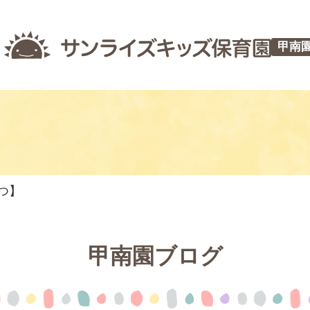
甲南
やつ】
甲南園ブログ