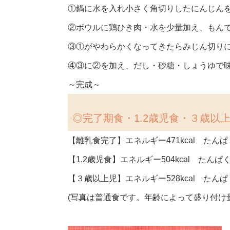
①鍋に水を入れ小さく角切りしたにんじん
②ボウルに鶏ひき肉・水を少量加え、もん
③①がやわらかくなってきたらみじん切り
④③に②を加え、だし・砂糖・しょうゆで
～完成～
◎完了期食・1.2歳児食・３歳以
【離乳食完了】エネルギー471kcal たんぱく
【1.2歳児食】エネルギー504kcal たんぱく
【３歳以上児】エネルギー528kcal たんぱく
(写真は普通食です。年齢によって盛り付け