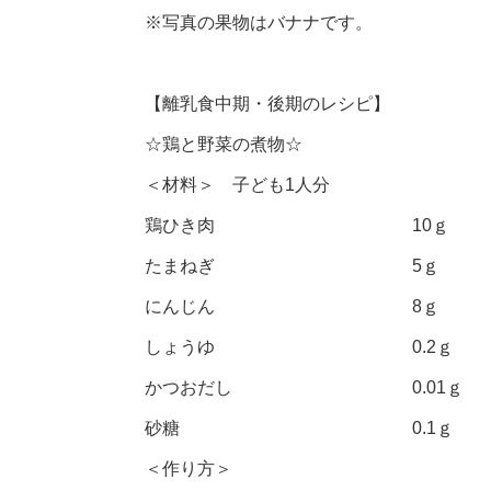
※写真の果物はバナナです。
【離乳食中期・後期のレシピ】
☆鶏と野菜の煮物☆
＜材料＞ 子ども1人分
鶏ひき肉 10ｇ
たまねぎ 5ｇ
にんじん 8ｇ
しょうゆ 0.2ｇ
かつおだし 0.01ｇ
砂糖 0.1ｇ
＜作り方＞