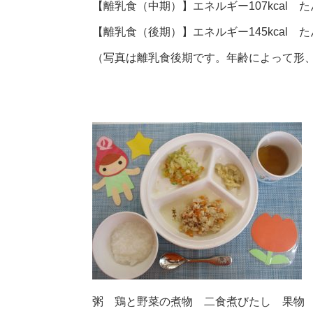
【離乳食（中期）】エネルギー107kcal たん
【離乳食（後期）】エネルギー145kcal たん
（写真は離乳食後期です。年齢によって形
粥 鶏と野菜の煮物 二食煮びたし 果物