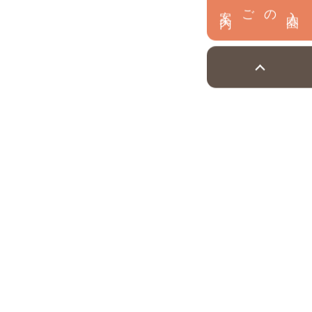
内
入
園
のご案