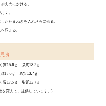
を加え火にかける。
でおく。
にしたたまねぎを入れさらに煮る。
味を調える。
上児食
質15.6ｇ 脂質13.2ｇ
質18.0ｇ 脂質13.7ｇ
質17.5ｇ 脂質12.7ｇ
量を変えて、提供しています。)