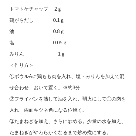
トマトケチャップ 2ｇ
鶏がらだし 0.1ｇ
油 0.8ｇ
塩 0.05ｇ
みりん 1ｇ
＜作り方＞
①ボウルAに鶏もも肉を入れ、塩・みりんを加えて混
ぜ合わせ、おいて置く。※約3分
②フライパンを熱して油を入れ、弱火にして①の肉を
入れ、両面キツネ色になる位焼く。
③たまねぎを加え、さらに炒める。少量の水を加え、
たまねぎがやわらかくなるまで炒め煮にする。