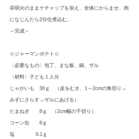
④弱火のままケチャップを加え、全体にからませ、肉
になじんだら2分位煮込む。
～完成～
☆ジャーマンポテト☆
〈必要なもの〉包丁、まな板、鍋、ザル
〈材料〉子ども１人分
じゃがいも 30ｇ （皮をむき、1～2cmの角切り→
みずにさらす→ザルにあげる）
たまねぎ 8ｇ （2cm幅の千切り）
コーン缶 6ｇ
塩 0.1ｇ