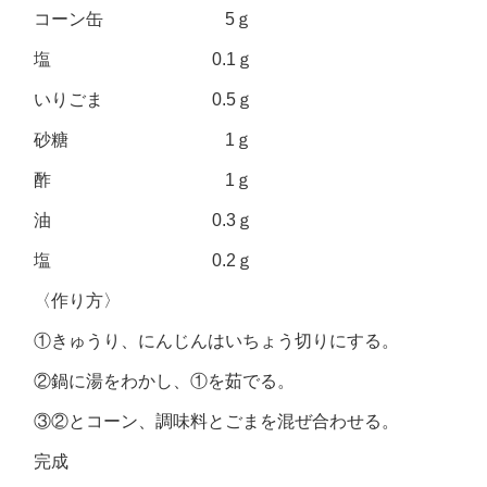
コーン缶 5ｇ
塩 0.1ｇ
いりごま 0.5ｇ
砂糖 1ｇ
酢 1ｇ
油 0.3ｇ
塩 0.2ｇ
〈作り方〉
①きゅうり、にんじんはいちょう切りにする。
②鍋に湯をわかし、①を茹でる。
③②とコーン、調味料とごまを混ぜ合わせる。
完成