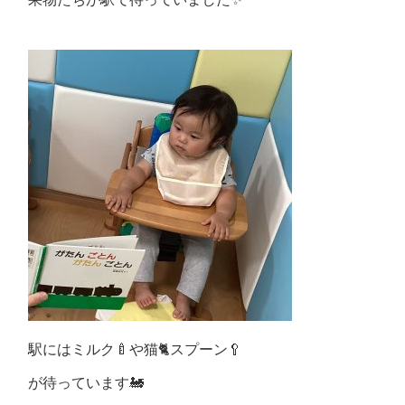
駅にはミルク🍼や猫🐈スプーン🥄
が待っています🚂