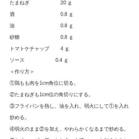
たまねぎ 20 ｇ
酒 0.8 ｇ
油 0.8 ｇ
砂糖 0.8 ｇ
トマトケチャップ 4 ｇ
ソース 0.4 ｇ
＜作り方＞
①鶏もも肉を1cm角位に切る。
②たまねぎも1cm位の角切りにする。
③フライパンを熱し、油を入れ、弱火にして①を入れ
炒める。
④弱火のまま②を加え、やわらかくなるまで炒める。