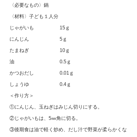
〈必要なもの〉鍋
〈材料〉子ども１人分
じゃがいも 15ｇ
にんじん 5ｇ
たまねぎ 10ｇ
油 0.5ｇ
かつおだし 0.01ｇ
しょうゆ 0.4ｇ
＜作り方＞
①にんじん、玉ねぎはみじん切りにする。
②じゃがいもは、5㎜角に切る。
③後期食は油で軽く炒め、だし汁で野菜が柔らかくな