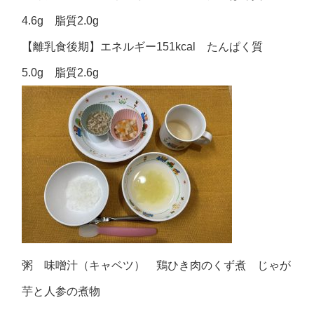
4.6g 脂質2.0g
【離乳食後期】エネルギー151kcal たんぱく質
5.0g 脂質2.6g
粥 味噌汁（キャベツ） 鶏ひき肉のくず煮 じゃが
芋と人参の煮物