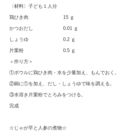
〈材料〉子ども１人分
鶏ひき肉 15 ｇ
かつおだし 0.01 ｇ
しょうゆ 0.2 ｇ
片栗粉 0.5 ｇ
＜作り方＞
①ボウルに鶏ひき肉・水を少量加え、もんでおく。
②鍋に①を加え、だし・しょうゆで味を調える。
③水溶き片栗粉でとろみをつける。
完成
☆じゃが芋と人参の煮物☆