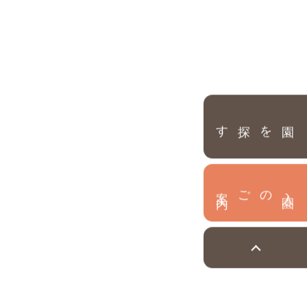
園を探す
内
入
園
のご案