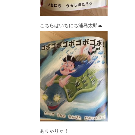
こちらはいちにち浦島太郎🐢
ありゃりゃ！