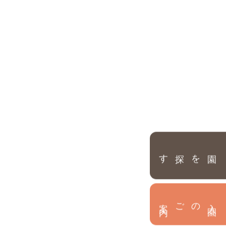
園を探す
内
入
園
のご案