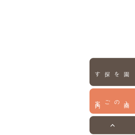
園を探す
内
入
園
のご案