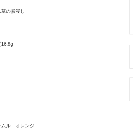
ん草の煮浸し
6.8g
ナムル オレンジ