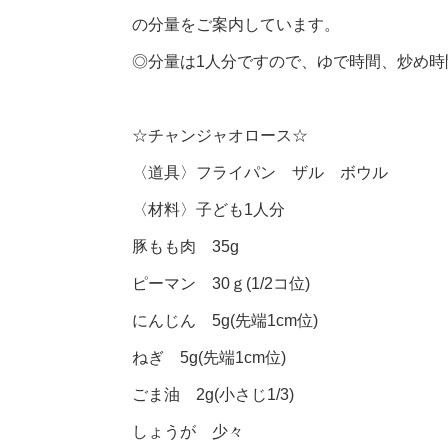
の分量をご案内しています。
◎分量は1人分ですので、ゆで時間、炒め
☆チャンジャオロース☆
〈道具〉フライパン ザル ボウル
〈材料〉子ども1人分
豚もも肉 35g
ピーマン 30ｇ(1/2コ位)
にんじん 5g(先端1cm位)
ねぎ 5g(先端1cm位)
ごま油 2g(小さじ1/3)
しょうが 少々