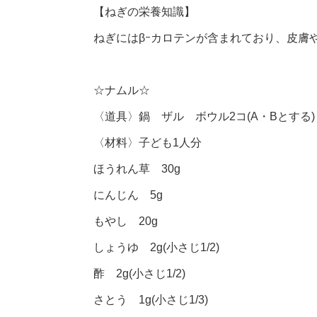
【ねぎの栄養知識】
ねぎにはβｰカロテンが含まれており、皮膚
☆ナムル☆
〈道具〉鍋 ザル ボウル2コ(A・Bとする)
〈材料〉子ども1人分
ほうれん草 30g
にんじん 5g
もやし 20g
しょうゆ 2g(小さじ1/2)
酢 2g(小さじ1/2)
さとう 1g(小さじ1/3)