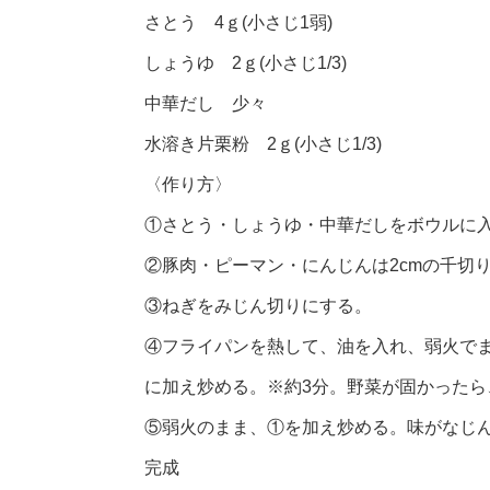
さとう 4ｇ(小さじ1弱)
しょうゆ 2ｇ(小さじ1/3)
中華だし 少々
水溶き片栗粉 2ｇ(小さじ1/3)
〈作り方〉
①さとう・しょうゆ・中華だしをボウルに
②豚肉・ピーマン・にんじんは2cmの千切
③ねぎをみじん切りにする。
④フライパンを熱して、油を入れ、弱火で
に加え炒める。※約3分。野菜が固かった
⑤弱火のまま、①を加え炒める。味がなじ
完成