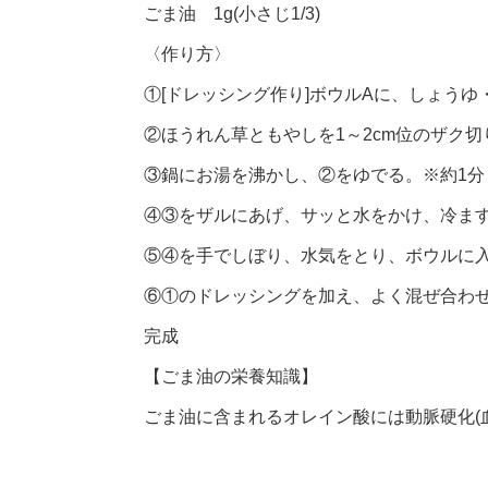
ごま油 1g(小さじ1/3)
〈作り方〉
①[ドレッシング作り]ボウルAに、しょう
②ほうれん草ともやしを1～2cm位のザク
③鍋にお湯を沸かし、②をゆでる。※約1分
④③をザルにあげ、サッと水をかけ、冷ま
⑤④を手でしぼり、水気をとり、ボウルに
⑥①のドレッシングを加え、よく混ぜ合わ
完成
【ごま油の栄養知識】
ごま油に含まれるオレイン酸には動脈硬化(