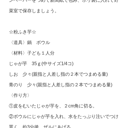
ンペーパーをつめて新聞紙で包み、ポリ袋に入れて野
菜室で保存しましょう。
☆粉ふき芋☆
〈道具〉鍋 ボウル
〈材料〉子ども１人分
じゃが芋 35ｇ(中サイズ1/4コ)
しお 少々(親指と人差し指の２本でつまめる量)
青のり 少々(親指と人差し指の２本でつまめる量)
〈作り方〉
①皮をむいたじゃが芋を、２cm角に切る。
②ボウルにじゃが芋を入れ、水をたっぷり注いでつけ
置く。約3分後、ザルにあげる。