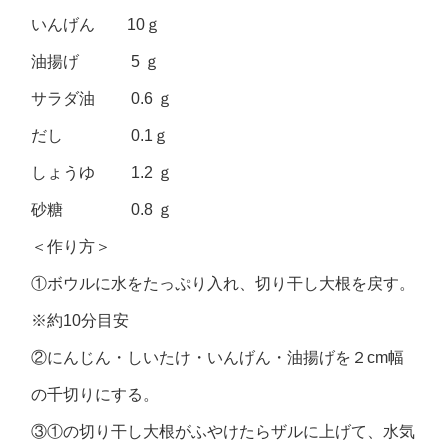
いんげん 10ｇ
油揚げ 5 ｇ
サラダ油 0.6 ｇ
だし 0.1ｇ
しょうゆ 1.2 ｇ
砂糖 0.8 ｇ
＜作り方＞
①ボウルに水をたっぷり入れ、切り干し大根を戻す。
※約10分目安
②にんじん・しいたけ・いんげん・油揚げを２cm幅
の千切りにする。
③①の切り干し大根がふやけたらザルに上げて、水気