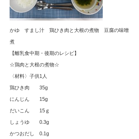
かゆ すまし汁 鶏ひき肉と大根の煮物 豆腐の味噌
煮
【離乳食中期・後期のレシピ】
☆鶏肉と大根の煮物☆
〈材料〉子供1人
鶏ひき肉 35g
にんじん 15g
だいこん 15ｇ
しょうゆ 0.3g
かつおだし 0.1g