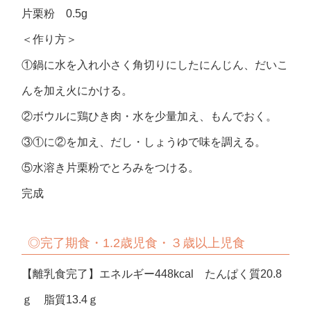
片栗粉 0.5g
＜作り方＞
①鍋に水を入れ小さく角切りにしたにんじん、だいこ
んを加え火にかける。
②ボウルに鶏ひき肉・水を少量加え、もんでおく。
③①に②を加え、だし・しょうゆで味を調える。
⑤水溶き片栗粉でとろみをつける。
完成
◎完了期食・1.2歳児食・３歳以上児食
【離乳食完了】エネルギー448kcal たんぱく質20.8
ｇ 脂質13.4ｇ