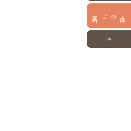
内
入
園
のご案