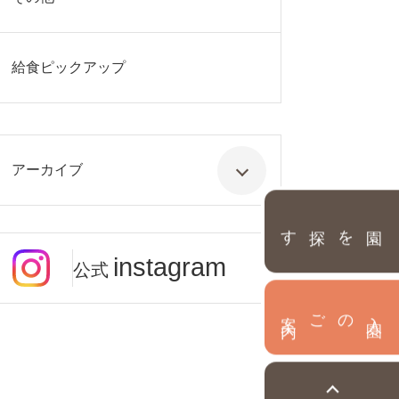
給食ピックアップ
アーカイブ
園を探す
instagram
公式
内
入
園
のご案