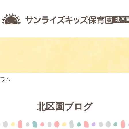
北区
グラム
北区園ブログ